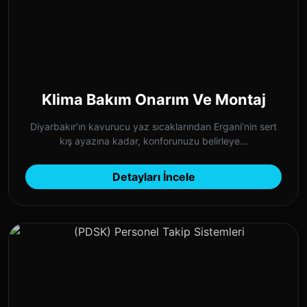
Klima Bakım Onarım Ve Montaj
Diyarbakır’ın kavurucu yaz sıcaklarından Ergani’nin sert
kış ayazına kadar, konforunuzu belirleye...
Detayları İncele