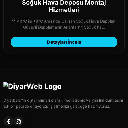
Soğuk Hava Deposu Montaj
Hizmetleri
**-40°C ile +8°C Arasında Çalışan Soğuk Hava Depoları:
Güvenli Depolamanın Anahtarı** Soğuk ha...
Detayları İncele
Diyarbakır'ın dijital mimarı olarak, mekatronik ve yazılım dünyasını
tek bir potada eritiyoruz. İşletmenizi geleceğe hazırlıyoruz.