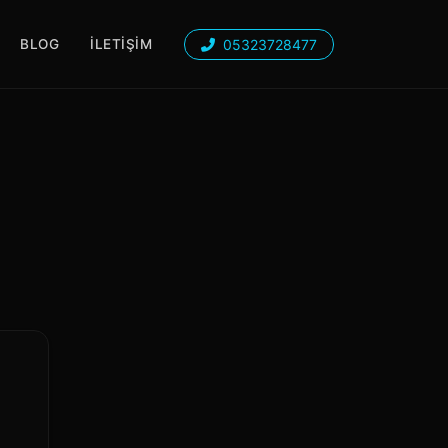
05323728477
BLOG
İLETIŞIM