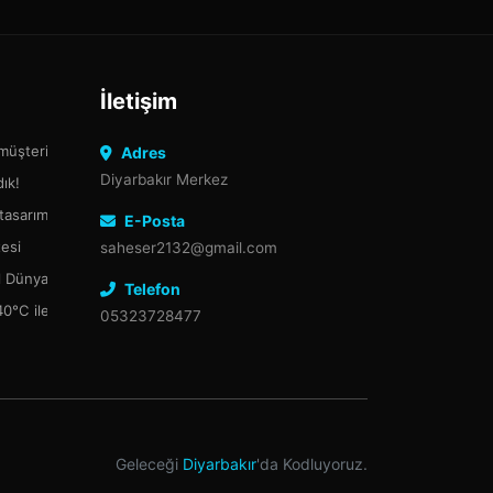
İletişim
 müşteriler burada
Adres
Diyarbakır Merkez
ık!
 tasarım dünyasında devrim yaratıyor.
E-Posta
tesi
saheser2132@gmail.com
tal Dünyada Güçlü Bir Adım
Telefon
0°C ile +8°C Arasında Depolama Rehberi
05323728477
Geleceği
Diyarbakır
'da Kodluyoruz.