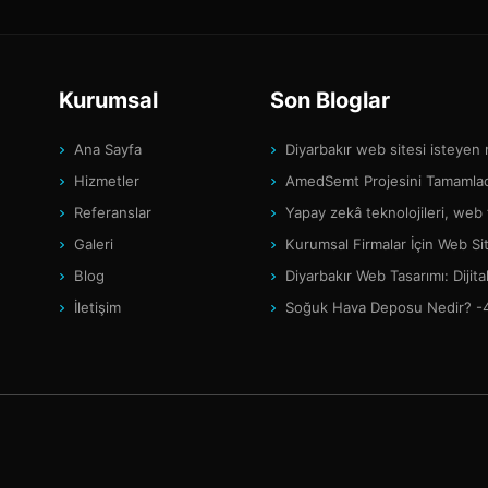
Kurumsal
Son Bloglar
Ana Sayfa
Diyarbakır web sitesi isteyen
Hizmetler
AmedSemt Projesini Tamamlad
Referanslar
Yapay zekâ teknolojileri, web
Galeri
Kurumsal Firmalar İçin Web Si
Blog
Diyarbakır Web Tasarımı: Diji
İletişim
Soğuk Hava Deposu Nedir? -4